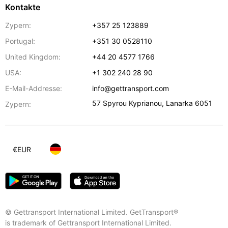
Kontakte
Zypern:
+357 25 123889
Portugal:
+351 30 0528110
United Kingdom:
+44 20 4577 1766
USA:
+1 302 240 28 90
E-Mail-Addresse:
info@gettransport.com
57 Spyrou Kyprianou
,
Lanarka
6051
Zypern:
€
EUR
© Gettransport International Limited. GetTransport®
is trademark of Gettransport International Limited.