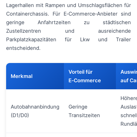
Lagerhallen mit Rampen und Umschlagsflächen für
Containerchassis. Für E‑Commerce‑Anbieter sind
geringe Anfahrtzeiten zu städtischen
Zustellzentren und ausreichende
Parkplatzkapazitäten für Lkw und Trailer
entscheidend.
Vorteil für
Auswi
Merkmal
E‑Commerce
auf Ca
Höher
Autobahnanbindung
Geringe
Auslas
(D1/D0)
Transitzeiten
schnel
Rundlä