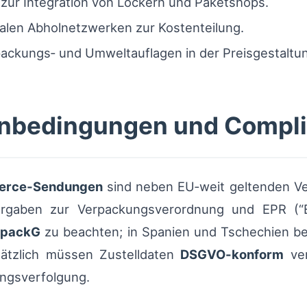
en zur Integration von Lockern und Paketshops.
kalen Abholnetzwerken zur Kostenteilung.
packungs‑ und Umweltauflagen in der Preisgestaltu
nbedingungen und Compl
rce‑Sendungen
sind neben EU‑weit geltenden Ver
 Vorgaben zur Verpackungsverordnung und EPR (“E
rpackG
zu beachten; in Spanien und Tschechien be
sätzlich müssen Zustelldaten
DSGVO-konform
ver
ungsverfolgung.