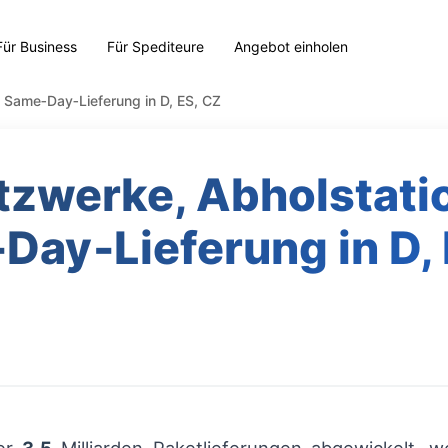
Für Business
Für Spediteure
Angebot einholen
 Same‑Day‑Lieferung in D, ES, CZ
tzwerke, Abholstati
Day‑Lieferung in D, 