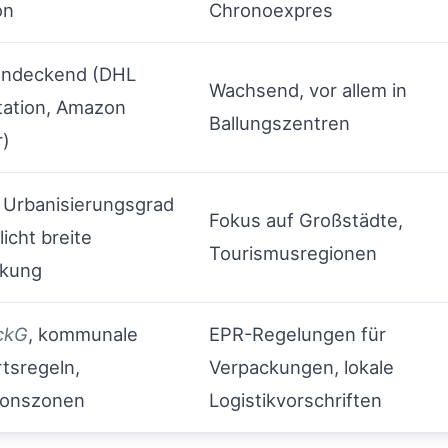
on
Chronoexpres
endeckend (DHL
Wachsend, vor allem in
tation, Amazon
Ballungszentren
r)
 Urbanisierungsgrad
Fokus auf Großstädte,
icht breite
Tourismusregionen
kung
ckG
, kommunale
EPR-Regelungen für
tsregeln,
Verpackungen, lokale
ionszonen
Logistikvorschriften