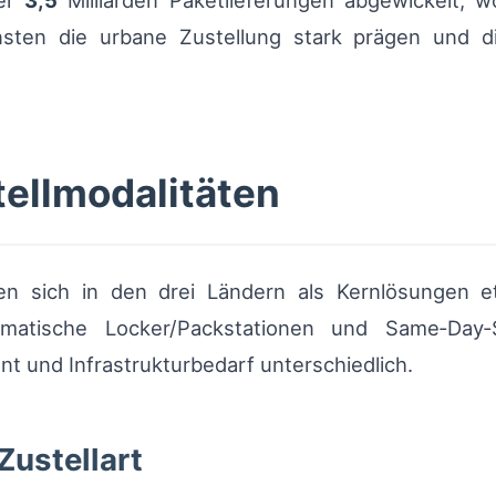
ber
3,5
Milliarden Paketlieferungen abgewickelt, 
ten die urbane Zustellung stark prägen und 
tellmodalitäten
 sich in den drei Ländern als Kernlösungen eta
tomatische Locker/Packstationen und Same‑Day‑
 und Infrastrukturbedarf unterschiedlich.
ustellart