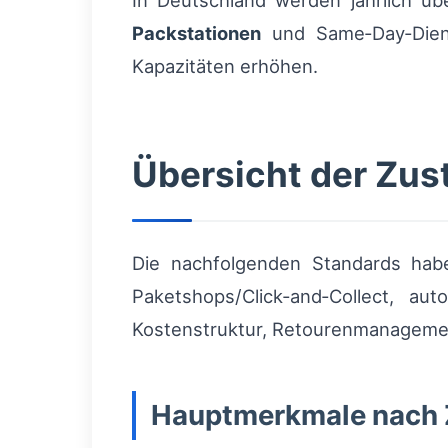
In Deutschland werden jährlich ü
Packstationen
und Same‑Day‑Diens
Kapazitäten erhöhen.
Übersicht der Zus
Die nachfolgenden Standards haben
Paketshops/Click‑and‑Collect, au
Kostenstruktur, Retourenmanagement
Hauptmerkmale nach Z