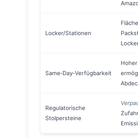
Amaz
Fläch
Locker/Stationen
Packs
Locke
Hoher
Same‑Day‑Verfügbarkeit
ermögl
Abdec
Verpa
Regulatorische
Zufahr
Stolpersteine
Emiss