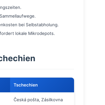
ngszeiten.
n Sammellaufwege.
enkosten bei Selbstabholung.
ordert lokale Mikrodepots.
schechien
Tschechien
Česká pošta, Zásilkovna