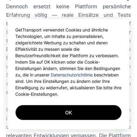
Dennoch ersetzt keine Plattform persönliche
Erfahrung völlig — reale Einsätze und Tests
bestätigen die tatsächliche Performance. Auf
GetTransport verwendet Cookies und ähnliche
GetTransport.com können Sie Ihre
container
Technologien, um Inhalte zu personalisieren,
transport-Anfragen zu wettbewerbsfähigen
zielgerichtete Werbung zu schalten und deren
Bedingungen beauftragen und so fundierte
Effektivität zu messen sowie die
Benutzerfreundlichkeit der Plattform zu verbessern.
Entscheidungen treffen. Join GetTransport.com
Indem Sie auf OK klicken oder die Cookie-
und starten Sie mit verifizierten Anfragen: Treten
Einstellungen ändern, stimmen Sie den Bedingungen
Sie GetTransport.com bei und beginnen Sie,
zu, die in unserer
Datenschutzrichtlinie
beschrieben
sind. Um Ihre Einstellungen zu ändern oder Ihre
verifizierte Container-Frachtanfragen weltweit zu
Einwilligung zu widerrufen, aktualisieren Sie bitte Ihre
erhalten
GetTransport.com.com
Cookie-Einstellungen.
GetTransport beobachtet kontinuierlich Trends in
OK
internationaler Logistik, Handel und E‑Commerce,
AI
damit Nutzer zeitnah informiert bleiben und keine
relevanten Entwicklungen verpassen. Die Plattform