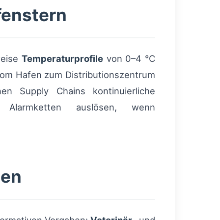
fenstern
weise
Temperaturprofile
von 0–4 °C
 vom Hafen zum Distributionszentrum
n Supply Chains kontinuierliche
he Alarmketten auslösen, wenn
gen