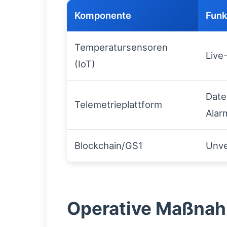
Komponente
Funk
Temperatursensoren
Live
(IoT)
Date
Telemetrieplattform
Ala
Blockchain/GS1
Unve
Operative Maßnahm