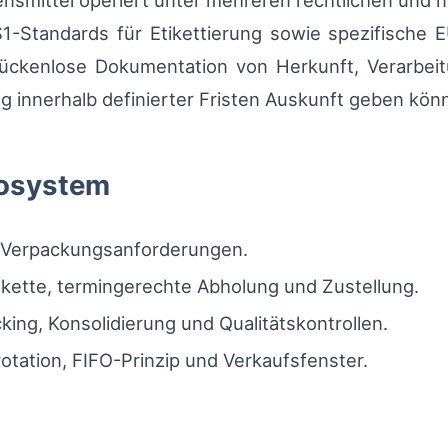
bensmittel operiert unter mehreren rechtlichen und
1-Standards für Etikettierung sowie spezifische 
 lückenlose Dokumentation von Herkunft, Verarbei
ng innerhalb definierter Fristen Auskunft geben kön
kosystem
 Verpackungsanforderungen.
ette, termingerechte Abholung und Zustellung.
ing, Konsolidierung und Qualitätskontrollen.
tation, FIFO-Prinzip und Verkaufsfenster.