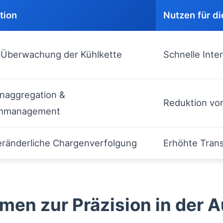
tion
Nutzen für di
-Überwachung der Kühlkette
Schnelle Inte
naggregation &
Reduktion vo
rmmanagement
ränderliche Chargenverfolgung
Erhöhte Tran
en zur Präzision in der A