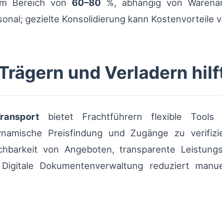
 im Bereich von
60–80
%, abhängig von Warenart 
sonal; gezielte Konsolidierung kann Kostenvorteile 
rägern und Verladern hilf
ransport
bietet Frachtführern flexible Tools
ynamische Preisfindung und Zugänge zu verifizi
chbarkeit von Angeboten, transparente Leistung
igitale Dokumentenverwaltung reduziert manuel