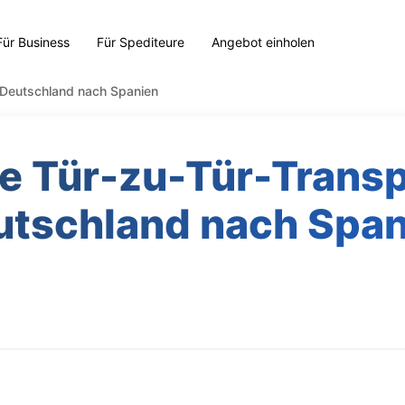
Für Business
Für Spediteure
Angebot einholen
n Deutschland nach Spanien
te Tür-zu-Tür-Trans
utschland nach Span