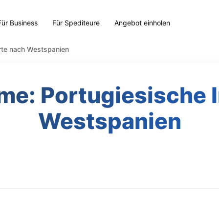
Für Business
Für Spediteure
Angebot einholen
orte nach Westspanien
öme: Portugiesische 
Westspanien