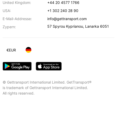
United Kingdom:
+44 20 4577 1766
USA:
+1 302 240 28 90
E-Mail-Addresse:
info@gettransport.com
57 Spyrou Kyprianou
,
Lanarka
6051
Zypern:
€
EUR
© Gettransport International Limited. GetTransport®
is trademark of Gettransport International Limited.
All rights reserved.