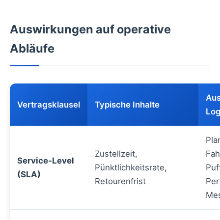
Auswirkungen auf operative
Abläufe
Aus
Vertragsklausel
Typische Inhalte
Log
Pla
Zustellzeit,
Fah
Service-Level
Pünktlichkeitsrate,
Puf
(SLA)
Retourenfrist
Per
Me