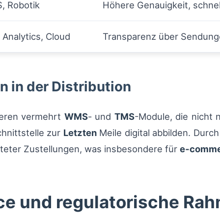
, Robotik
Höhere Genauigkeit, schnel
 Analytics, Cloud
Transparenz über Sendunge
in der Distribution
ieren vermehrt
WMS
- und
TMS
-Module, die nicht 
hnittstelle zur
Letzten
Meile digital abbilden. Durc
äteter Zustellungen, was insbesondere für
e‑comme
nce und regulatorische R