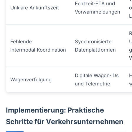
Echtzeit‑ETA und
Unklare Ankunftszeit
o
Vorwarnmeldungen
L
R
Fehlende
Synchronisierte
U
Intermodal‑Koordination
Datenplattformen
g
W
Digitale Wagon‑IDs
H
Wagenverfolgung
und Telemetrie
w
Implementierung: Praktische
Schritte für Verkehrsunternehmen