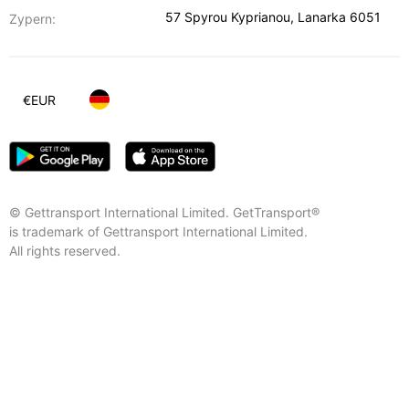
57 Spyrou Kyprianou
,
Lanarka
6051
Zypern:
€
EUR
© Gettransport International Limited. GetTransport®
is trademark of Gettransport International Limited.
All rights reserved.