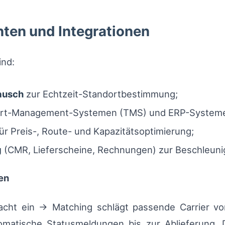
ten und Integrationen
ind:
ausch
zur Echtzeit-Standortbestimmung;
port-Management-Systemen (TMS) und ERP-System
ür Preis-, Route- und Kapazitätsoptimierung;
g
(CMR, Lieferscheine, Rechnungen) zur Beschleunig
en
 Fracht ein → Matching schlägt passende Carrier 
matische Statusmeldungen bis zur Ablieferung. 