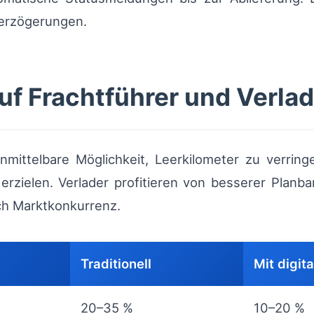
erzögerungen.
uf Frachtführer und Verla
unmittelbare Möglichkeit, Leerkilometer zu verri
rzielen. Verlader profitieren von besserer Planba
rch Marktkonkurrenz.
Traditionell
Mit digit
20–35 %
10–20 %