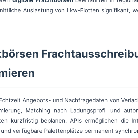
ieren
digitale Frachtbörsen
Leerfahrten in regiona
ittliche Auslastung von Lkw-Flotten signifikant, 
htbörsen Frachtausschreib
mieren
Echtzeit Angebots- und Nachfragedaten von Verlad
mierung, Matching nach Ladungsprofil und automa
ten kurzfristig beplanen. APIs ermöglichen die I
und verfügbare Palettenplätze permanent synchron