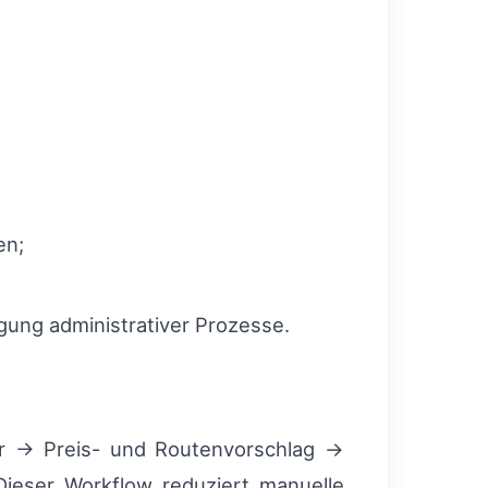
en;
ung administrativer Prozesse.
vor → Preis- und Routenvorschlag →
Dieser Workflow reduziert manuelle