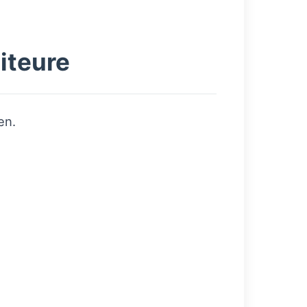
iteure
en.