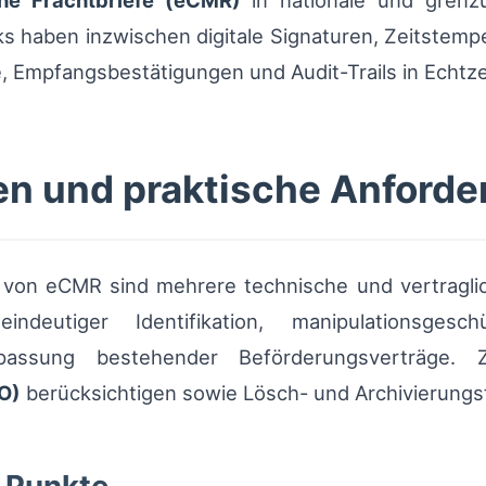
che Frachtbriefe (eCMR)
in nationale und grenzü
s haben inzwischen digitale Signaturen, Zeitstempe
 Empfangsbestätigungen und Audit-Trails in Echtze
en und praktische Anford
g von eCMR sind mehrere technische und vertragl
ndeutiger Identifikation, manipulationsgesch
passung bestehender Beförderungsverträge. 
O)
berücksichtigen sowie Lösch- und Archivierungs