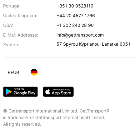
Portugal:
+351 30 0528110
United Kingdom:
+44 20 4577 1766
USA:
+1 302 240 28 90
E-Mail-Addresse:
info@gettransport.com
57 Spyrou Kyprianou
,
Lanarka
6051
Zypern:
€
EUR
© Gettransport International Limited. GetTransport®
is trademark of Gettransport International Limited.
All rights reserved.