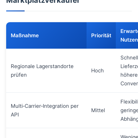
Marktplatzverkäufer
Erwart
Maßnahme
Priorität
Nutzen
Schnel
Regionale Lagerstandorte
Lieferz
Hoch
prüfen
höhere
Conver
Flexibil
Multi‑Carrier‑Integration per
Mittel
gering
API
Abhäng
Wenige