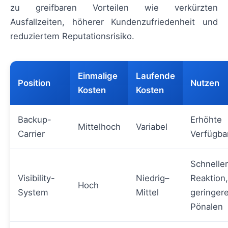
zu greifbaren Vorteilen wie verkürzten
Ausfallzeiten, höherer Kundenzufriedenheit und
reduziertem Reputationsrisiko.
Einmalige
Laufende
Position
Nutzen
Kosten
Kosten
Backup-
Erhöhte
Mittelhoch
Variabel
Carrier
Verfügba
Schnelle
Visibility-
Niedrig–
Reaktion,
Hoch
System
Mittel
geringer
Pönalen