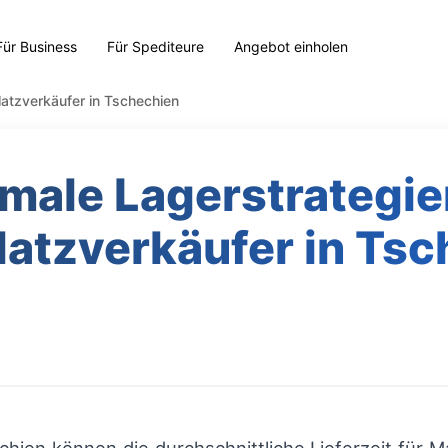
Für Business
Für Spediteure
Angebot einholen
latzverkäufer in Tschechien
male Lagerstrategie
latzverkäufer in Tsc