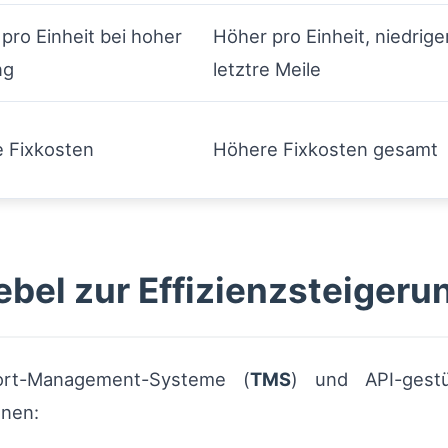
 pro Einheit bei hoher
Höher pro Einheit, niedrige
ng
letztre Meile
e Fixkosten
Höhere Fixkosten gesamt
bel zur Effizienzsteigeru
ort-Management-Systeme (
TMS
) und API-gestü
onen: