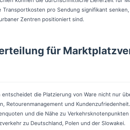
hien können die durchschnittliche Lieferzeit für 
ie Transportkosten pro Sendung signifikant senken,
urbaner Zentren positioniert sind.
teilung für Marktplatzve
 entscheidet die Platzierung von Ware nicht nur über
sen, Retourenmanagement und Kundenzufriedenheit.
urenquoten und die Nähe zu Verkehrsknotenpunkte
verkehr zu Deutschland, Polen und der Slowakei.