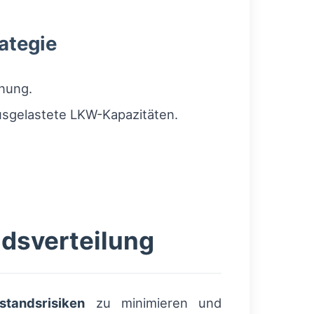
ategie
anung.
usgelastete LKW-Kapazitäten.
ndsverteilung
standsrisiken
zu minimieren und