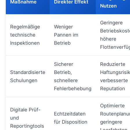
Maßnahme
Direkter Effekt
Nutzen
Geringere
Regelmäßige
Weniger
Betriebskost
technische
Pannen im
höhere
Inspektionen
Betrieb
Flottenverfü
Sicherer
Reduzierte
Standardisierte
Betrieb,
Haftungsrisi
Schulungen
schnellere
verbesserte
Fehlerbehebung
Reputation
Optimierte
Digitale Prüf-
Echtzeitdaten
Routenplanu
und
für Disposition
geringere
Reportingtools
Leerfahrten