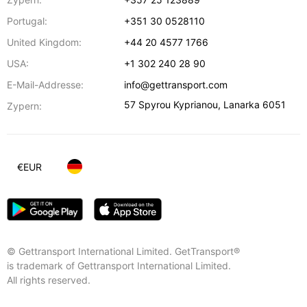
Portugal:
+351 30 0528110
United Kingdom:
+44 20 4577 1766
USA:
+1 302 240 28 90
E-Mail-Addresse:
info@gettransport.com
57 Spyrou Kyprianou
,
Lanarka
6051
Zypern:
€
EUR
© Gettransport International Limited. GetTransport®
is trademark of Gettransport International Limited.
All rights reserved.