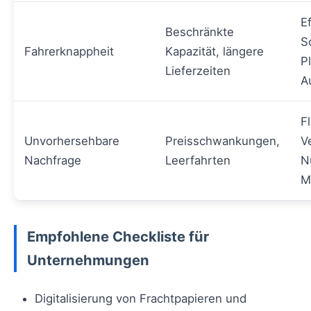
E
Beschränkte
S
Fahrerknappheit
Kapazität, längere
P
Lieferzeiten
A
F
Unvorhersehbare
Preisschwankungen,
V
Nachfrage
Leerfahrten
N
M
Empfohlene Checkliste für
Unternehmungen
Digitalisierung von Frachtpapieren und