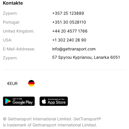
Kontakte
Zypern:
+357 25 123889
Portugal:
+351 30 0528110
United Kingdom:
+44 20 4577 1766
USA:
+1 302 240 28 90
E-Mail-Addresse:
info@gettransport.com
57 Spyrou Kyprianou
,
Lanarka
6051
Zypern:
€
EUR
© Gettransport International Limited. GetTransport®
is trademark of Gettransport International Limited.