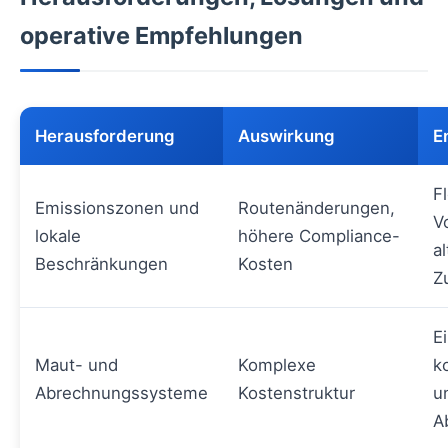
operative Empfehlungen
Herausforderung
Auswirkung
E
F
Emissionszonen und
Routenänderungen,
V
lokale
höhere Compliance-
a
Beschränkungen
Kosten
Z
E
Maut- und
Komplexe
k
Abrechnungssysteme
Kostenstruktur
u
A