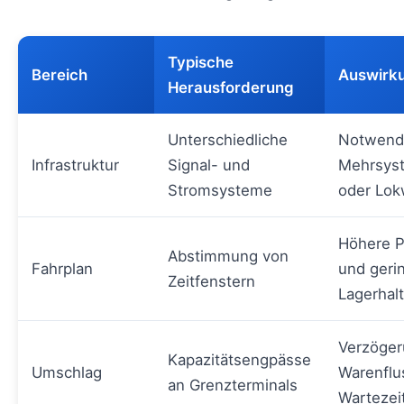
Typische
Bereich
Auswirku
Herausforderung
Unterschiedliche
Notwendi
Infrastruktur
Signal- und
Mehrsys
Stromsysteme
oder Lok
Höhere P
Abstimmung von
Fahrplan
und geri
Zeitfenstern
Lagerhal
Verzöger
Kapazitätsengpässe
Umschlag
Warenflu
an Grenzterminals
Wartezei