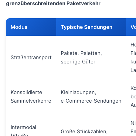
grenzüberschreitenden Paketverkehr
Modus
Typische Sendungen
Vo
H
Pakete, Paletten,
Fl
Straßentransport
sperrige Güter
ku
La
Ko
Konsolidierte
Kleinladungen,
b
Sammelverkehre
e‑Commerce‑Sendungen
Au
Ni
Intermodal
Große Stückzahlen,
Em
(Straße–