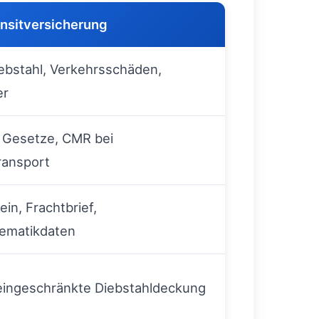
nsitversicherung
iebstahl, Verkehrsschäden,
er
e Gesetze, CMR bei
ransport
ein, Frachtbrief,
ematikdaten
, eingeschränkte Diebstahldeckung