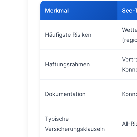
Merkmal
See-T
Wette
Häufigste Risiken
(regi
Vertr
Haftungsrahmen
Konn
Dokumentation
Konno
Typische
All-R
Versicherungsklauseln