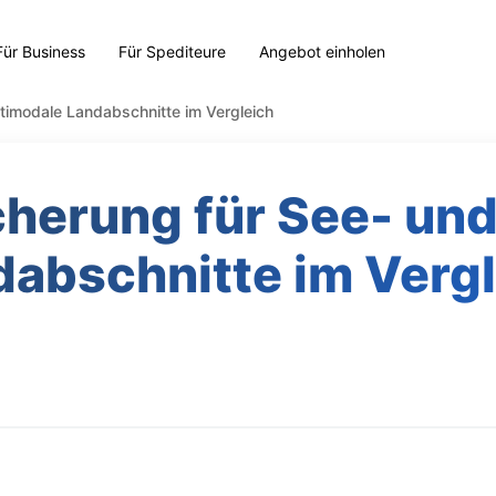
Für Business
Für Spediteure
Angebot einholen
ltimodale Landabschnitte im Vergleich
cherung für See- un
abschnitte im Verg