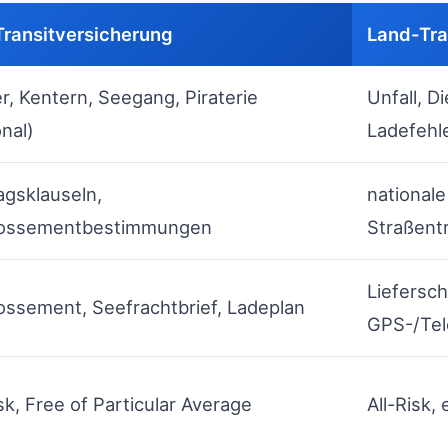
ransitversicherung
Land-Tra
r, Kentern, Seegang, Piraterie
Unfall, D
onal)
Ladefehl
agsklauseln,
national
ossementbestimmungen
Straßent
Liefersch
ssement, Seefrachtbrief, Ladeplan
GPS-/Tel
isk, Free of Particular Average
All-Risk