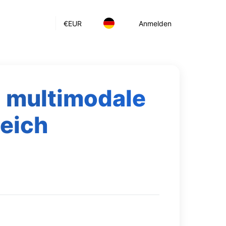
€
EUR
Anmelden
d multimodale
leich