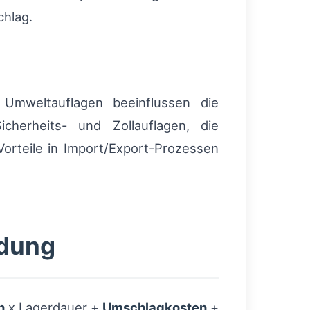
chlag.
 Umweltauflagen beeinflussen die
cherheits- und Zollauflagen, die
orteile in Import/Export-Prozessen
ndung
n
x Lagerdauer +
Umschlagkosten
+