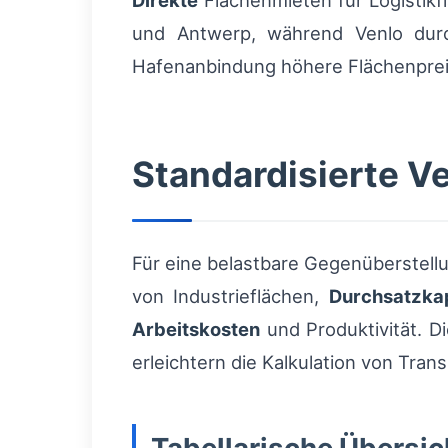
Direkte
Flächenmieten für Logistikf
und Antwerp, während Venlo durc
Hafenanbindung höhere Flächenpreis
Standardisierte V
Für eine belastbare Gegenüberstel
von Industrieflächen,
Durchsatzka
Arbeitskosten
und Produktivität. 
erleichtern die Kalkulation von Tran