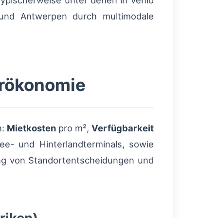
typischerweise unter denen in Venlo
 und Antwerpen durch multimodale
erökonomie
n:
Mietkosten
pro m²,
Verfügbarkeit
e- und Hinterlandterminals, sowie
ung von Standortentscheidungen und