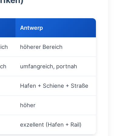
riken)
Antwerp
eich
höherer Bereich
sch
umfangreich, portnah
Hafen + Schiene + Straße
höher
exzellent (Hafen + Rail)