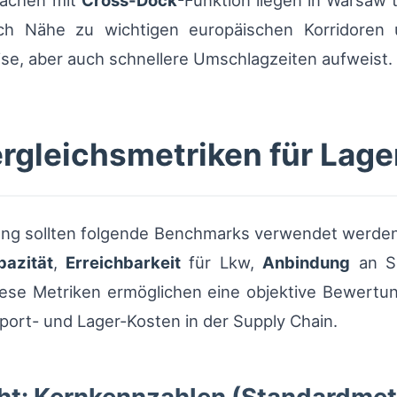
lächen mit
Cross-Dock
-Funktion liegen in Warsaw 
h Nähe zu wichtigen europäischen Korridoren
e, aber auch schnellere Umschlagzeiten aufweist.
ergleichsmetriken für Lag
lung sollten folgende Benchmarks verwendet werde
pazität
,
Erreichbarkeit
für Lkw,
Anbindung
an Se
Diese Metriken ermöglichen eine objektive Bewert
sport- und Lager-Kosten in der Supply Chain.