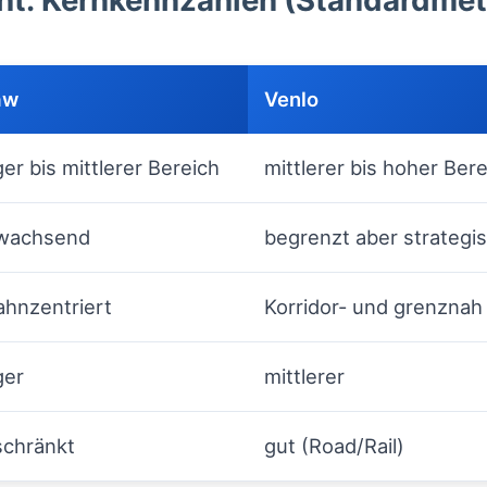
cht: Kernkennzahlen (Standardmet
aw
Venlo
ger bis mittlerer Bereich
mittlerer bis hoher Ber
 wachsend
begrenzt aber strategi
ahnzentriert
Korridor- und grenznah
ger
mittlerer
schränkt
gut (Road/Rail)