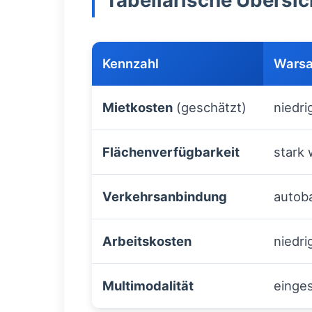
Tabellarische Übersi
Kennzahl
Wars
Mietkosten
(geschätzt)
niedri
Flächenverfügbarkeit
stark
Verkehrsanbindung
autob
Arbeitskosten
niedri
Multimodalität
einge