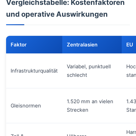
Vergleichstabelle: Kostenfaktoren
und operative Auswirkungen
Faktor
Zentralasien
EU
Variabel, punktuell
Hoc
Infrastrukturqualität
schlecht
stan
1.520 mm an vielen
1.4
Gleisnormen
Strecken
Sta
Har