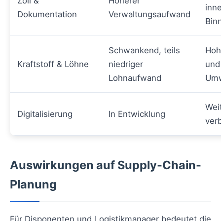
Zoll &
Höherer
inn
Dokumentation
Verwaltungsaufwand
Bin
Schwankend, teils
Hoh
Kraftstoff & Löhne
niedriger
und
Lohnaufwand
Umw
Wei
Digitalisierung
In Entwicklung
verb
Auswirkungen auf Supply-Chain-
Planung
Für Disponenten und Logistikmanager bedeutet die