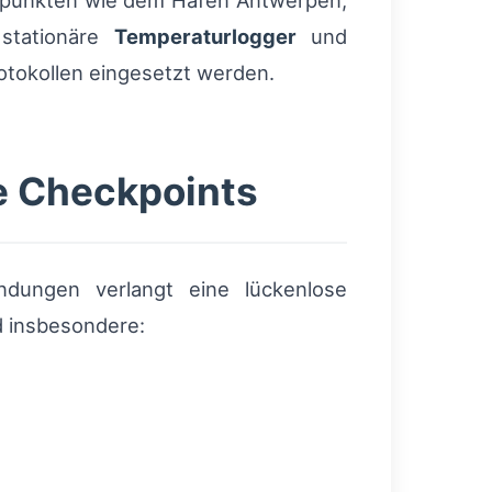
punkten wie dem Hafen Antwerpen,
 stationäre
Temperaturlogger
und
tokollen eingesetzt werden.
e Checkpoints
ndungen verlangt eine lückenlose
d insbesondere: