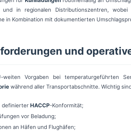
fungen für
Kühlladungen
routinemäßig an Umschlag
und in regionalen Distributionszentren, wobei
 in Kombination mit dokumentierten Umschlagspro
forderungen und operativ
U-weiten Vorgaben bei temperaturgeführten Se
orie
während aller Transportabschnitte. Wichtig sin
 definierter
HACCP
-Konformität;
üfungen vor Beladung;
zonen an Häfen und Flughäfen;