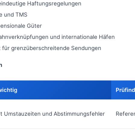
 eindeutige Haftungsregelungen
ce und TMS
ensionale Güter
Bahnverknüpfungen und internationale Häfen
z für grenzüberschreitende Sendungen
n
ichtig
Prüfind
rt Umstauzeiten und Abstimmungsfehler
Referen