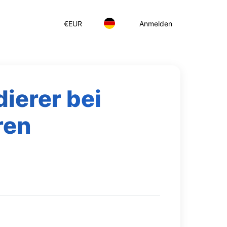
€
EUR
Anmelden
ierer bei
ren