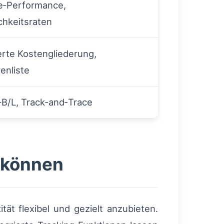
e‑Performance,
chkeitsraten
ierte Kostengliederung,
enliste
‑B/L, Track‑and‑Trace
 können
tät flexibel und gezielt anzubieten.