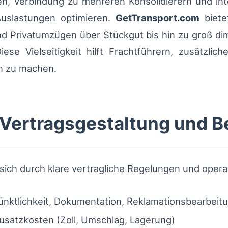
n, Verbindung zu mehreren Konsolidierern und inte
Auslastungen optimieren.
GetTransport.com
bietet
und Privatumzügen über Stückgut bis hin zu groß d
ese Vielseitigkeit hilft Frachtführern, zusätzlic
n zu machen.
 Vertragsgestaltung und B
 sich durch klare vertragliche Regelungen und opera
nktlichkeit, Dokumentation, Reklamationsbearbeit
Zusatzkosten (Zoll, Umschlag, Lagerung)