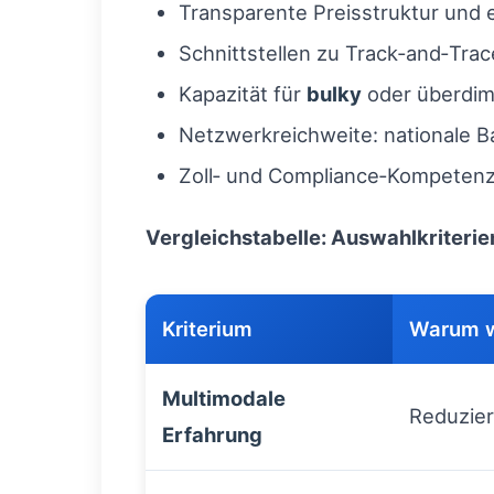
Transparente Preisstruktur und
Schnittstellen zu Track‑and‑Tra
Kapazität für
bulky
oder überdim
Netzwerkreichweite: nationale 
Zoll‑ und Compliance‑Kompeten
Vergleichstabelle: Auswahlkriterie
Kriterium
Warum w
Multimodale
Reduzie
Erfahrung