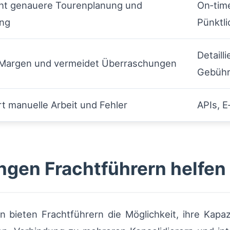
ht genauere Tourenplanung und
On‑tim
ung
Pünktli
Detaill
 Margen und vermeidet Überraschungen
Gebühr
rt manuelle Arbeit und Fehler
APIs, E
ngen Frachtführern helfen
n bieten Frachtführern die Möglichkeit, ihre Kapazi