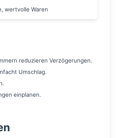
he, wertvolle Waren
ummern reduzieren Verzögerungen.
infacht Umschlag.
n.
ngen einplanen.
en