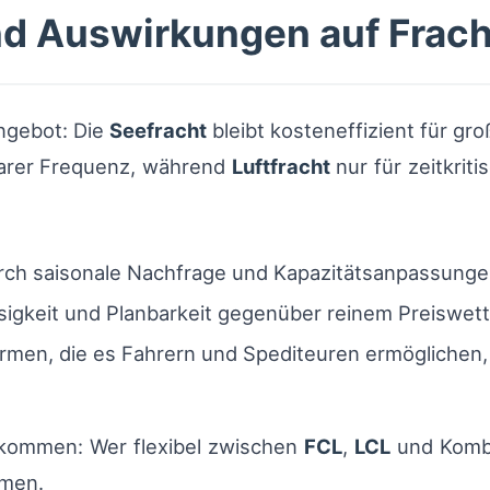
nd Auswirkungen auf Frach
Angebot: Die
Seefracht
bleibt kosteneffizient für gr
barer Frequenz, während
Luftfracht
nur für zeitkrit
ch saisonale Nachfrage und Kapazitätsanpassunge
igkeit und Planbarkeit gegenüber reinem Preiswet
formen, die es Fahrern und Spediteuren ermöglichen,
inkommen: Wer flexibel zwischen
FCL
,
LCL
und Kombi
hmen.