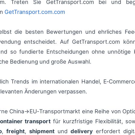
m. Treten Sie GetTransport.com bei und begin
en
GetTransport.com.com
elbst die besten Bewertungen und ehrliches Fee
endung entscheidet. Auf GetTransport.com könn
nd so fundierte Entscheidungen ohne unnötige Ko
ache Bedienung und große Auswahl.
lich Trends im internationalen Handel, E‑Commerce
 relevanten Änderungen verpassen.
ne China→EU‑Transportmarkt eine Reihe von Opti
ontainer transport
für kurzfristige Flexibilität, s
o
,
freight
,
shipment
und
delivery
erfordert digit