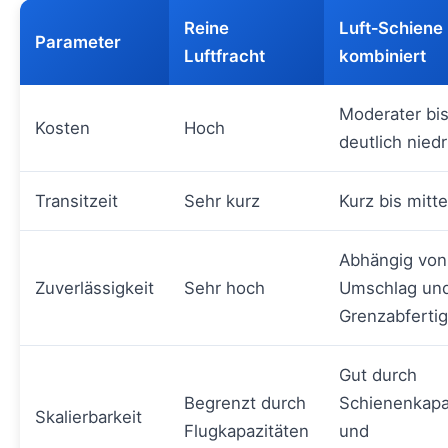
Reine
Luft‑Schiene
Parameter
Luftfracht
kombiniert
Moderater bi
Kosten
Hoch
deutlich niedr
Transitzeit
Sehr kurz
Kurz bis mitte
Abhängig von
Zuverlässigkeit
Sehr hoch
Umschlag un
Grenzabferti
Gut durch
Begrenzt durch
Schienenkapa
Skalierbarkeit
Flugkapazitäten
und