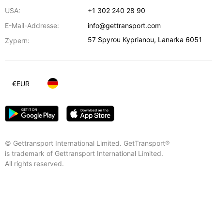
USA:
+1 302 240 28 90
E-Mail-Addresse:
info@gettransport.com
57 Spyrou Kyprianou
,
Lanarka
6051
Zypern:
€
EUR
© Gettransport International Limited. GetTransport®
is trademark of Gettransport International Limited.
All rights reserved.