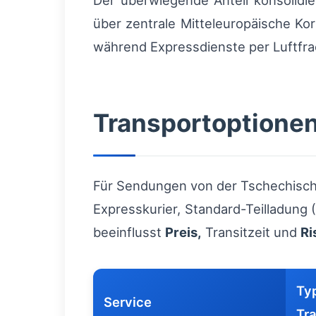
Der überwiegende Anteil konsolidi
über zentrale Mitteleuropäische Kor
während Expressdienste per Luftfra
Transportoptionen
Für Sendungen von der Tschechische
Expresskurier, Standard-Teilladung
beeinflusst
Preis,
Transitzeit und
Ri
Ty
Service
Tra