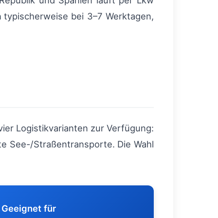
epublik und Spanien läuft per Lkw
n
typischerweise bei 3–7 Werktagen,
er Logistikvarianten zur Verfügung:
te See-/Straßentransporte. Die Wahl
Geeignet für