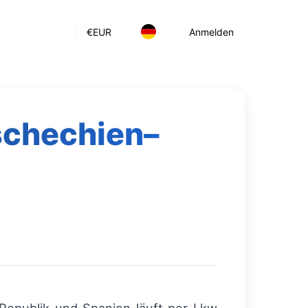
€
EUR
Anmelden
schechien–