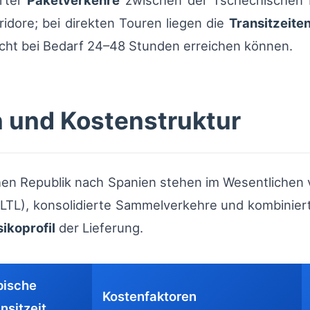
erter
Paketverkehre
zwischen der Tschechischen R
ridore; bei direkten Touren liegen die
Transitzeite
cht bei Bedarf 24–48 Stunden erreichen können.
 und Kostenstruktur
n Republik nach Spanien stehen im Wesentlichen vi
 (LTL), konsolidierte Sammelverkehre und kombinier
sikoprofil
der Lieferung.
pische
Kostenfaktoren
nsitzeit