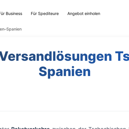
Für Business
Für Spediteure
Angebot einholen
ien–Spanien
e Versandlösungen T
Spanien