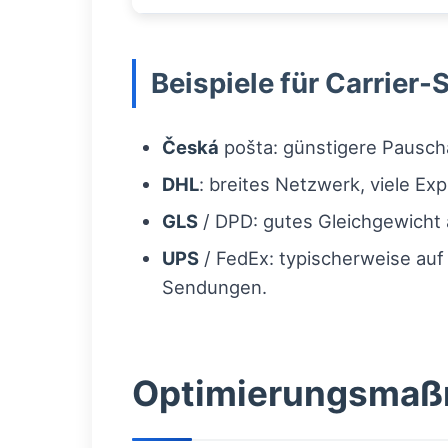
Beispiele für Carrier-
Česká
pošta: günstigere Pauscha
DHL
: breites Netzwerk, viele Ex
GLS
/ DPD: gutes Gleichgewicht a
UPS
/ FedEx: typischerweise auf 
Sendungen.
Optimierungsmaß