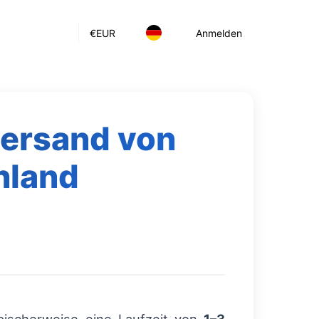
€
EUR
Anmelden
versand von
hland