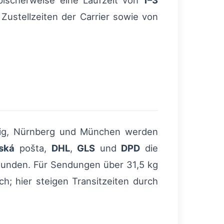
ischerweise eine Laufzeit von
1–3
ustellzeiten der Carrier sowie von
pzig, Nürnberg und München werden
ská
pošta,
DHL
,
GLS
und
DPD
die
tunden. Für Sendungen über 31,5 kg
h; hier steigen Transitzeiten durch