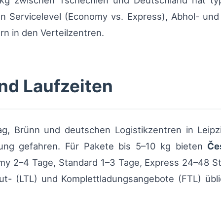
g zwischen Tschechien und Deutschland hat typ
 Servicelevel (Economy vs. Express), Abhol- und Z
n in den Verteilzentren.
nd Laufzeiten
ag, Brünn und deutschen Logistikzentren in Lei
rung gefahren. Für Pakete bis 5–10 kg bieten
Če
omy 2–4 Tage, Standard 1–3 Tage, Express 24–48 S
gut- (LTL) und Komplettladungsangebote (FTL) üblic
.