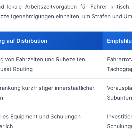
d lokale Arbeitszeitvorgaben für Fahrer kritis
zzeitgenehmigungen einhalten, um Strafen und Um
g auf Distribution
Empfehl
g von Fahrzeiten und Ruhezeiten
Fahrerrot
lusst Routing
Tachogra
ränkung kurzfristiger innerstaatlicher
Vorauspla
en
Subunter
lles Equipment und Schulungen
Investiti
erlich
Schulung