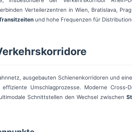
re, insbesondere der Verkehrskorridor Rhein‑
erbinden Verteilerzentren in Wien, Bratislava, Pra
Transitzeiten
und hohe Frequenzen für Distribution
Verkehrskorridore
bahnnetz, ausgebauten Schienenkorridoren und ei
ür effiziente Umschlagprozesse. Moderne Cross‑D
ultimodale Schnittstellen den Wechsel zwischen
S