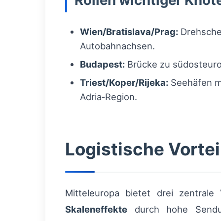
Rollen wichtiger Kno
Wien/Bratislava/Prag:
Drehschei
Autobahnachsen.
Budapest:
Brücke zu südosteuro
Triest/Koper/Rijeka:
Seehäfen mi
Adria‑Region.
Logistische Vortei
Mitteleuropa bietet drei zentrale 
Skaleneffekte
durch hohe Sendun