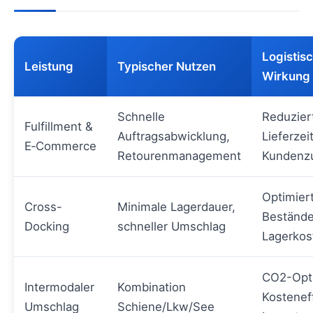
Logistis
Leistung
Typischer Nutzen
Wirkung
Schnelle
Reduzier
Fulfillment &
Auftragsabwicklung,
Lieferzei
E‑Commerce
Retourenmanagement
Kundenzu
Optimier
Cross-
Minimale Lagerdauer,
Bestände
Docking
schneller Umschlag
Lagerkos
CO2-Opti
Intermodaler
Kombination
Kosteneff
Umschlag
Schiene/Lkw/See