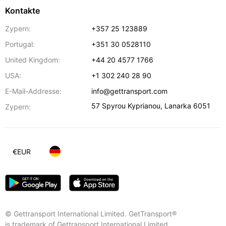
Kontakte
Zypern:
+357 25 123889
Portugal:
+351 30 0528110
United Kingdom:
+44 20 4577 1766
USA:
+1 302 240 28 90
E-Mail-Addresse:
info@gettransport.com
57 Spyrou Kyprianou
,
Lanarka
6051
Zypern:
€
EUR
© Gettransport International Limited. GetTransport®
is trademark of Gettransport International Limited.