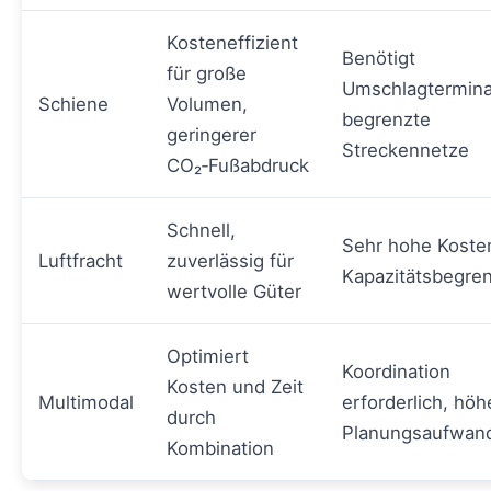
Kosteneffizient
Benötigt
für große
Umschlagtermina
Schiene
Volumen,
begrenzte
geringerer
Streckennetze
CO₂‑Fußabdruck
Schnell,
Sehr hohe Koste
Luftfracht
zuverlässig für
Kapazitätsbegre
wertvolle Güter
Optimiert
Koordination
Kosten und Zeit
Multimodal
erforderlich, höh
durch
Planungsaufwan
Kombination