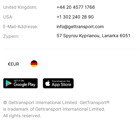
United Kingdom:
+44 20 4577 1766
USA:
+1 302 240 28 90
E-Mail-Addresse:
info@gettransport.com
57 Spyrou Kyprianou
,
Lanarka
6051
Zypern:
€
EUR
© Gettransport International Limited. GetTransport®
is trademark of Gettransport International Limited.
All rights reserved.