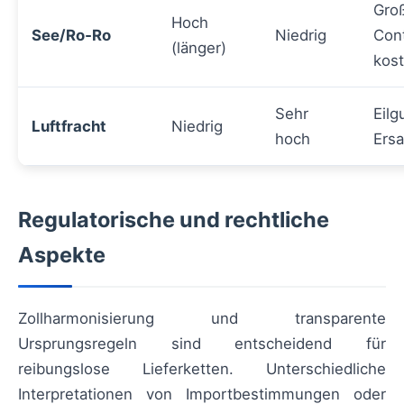
Gro
Hoch
See/Ro‑Ro
Niedrig
Cont
(länger)
kost
Sehr
Eilg
Luftfracht
Niedrig
hoch
Ersa
Regulatorische und rechtliche
Aspekte
Zollharmonisierung und transparente
Ursprungsregeln sind entscheidend für
reibungslose Lieferketten. Unterschiedliche
Interpretationen von Importbestimmungen oder