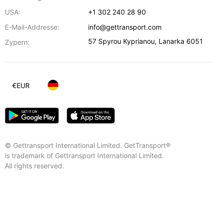
USA:
+1 302 240 28 90
E-Mail-Addresse:
info@gettransport.com
57 Spyrou Kyprianou
,
Lanarka
6051
Zypern:
€
EUR
© Gettransport International Limited. GetTransport®
is trademark of Gettransport International Limited.
All rights reserved.