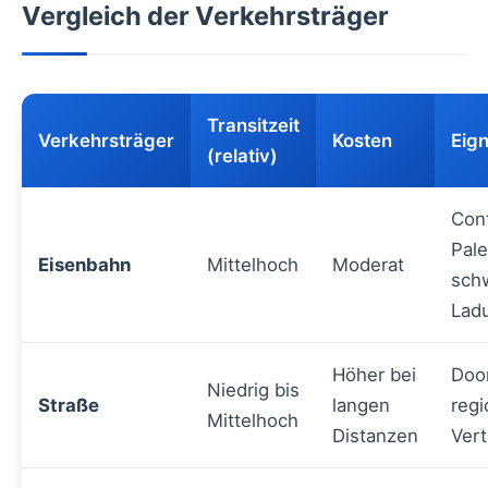
Vergleich der Verkehrsträger
Transitzeit
Verkehrsträger
Kosten
Eign
(relativ)
Cont
Pale
Eisenbahn
Mittelhoch
Moderat
sch
Lad
Höher bei
Door
Niedrig bis
Straße
langen
regi
Mittelhoch
Distanzen
Vert