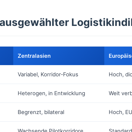
 ausgewählter Logistikind
Zentralasien
Europäis
Variabel, Korridor‑Fokus
Hoch, di
Heterogen, in Entwicklung
Weit verb
Begrenzt, bilateral
Hoch, EU
Wachsende Pilotkorridore
Standard