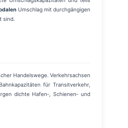
zte Umschlagskapazitäten und teils
odalen
Umschlag mit durchgängigen
 sind.
orischer Handelswege. Verkehrsachsen
ahnkapazitäten für Transitverkehr,
orgen dichte Hafen‑, Schienen‑ und