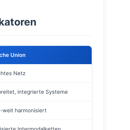
ikatoren
che Union
chtes Netz
reitet, integrierte Systeme
‑weit harmonisiert
isierte Intermodalketten