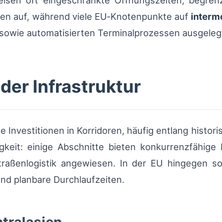
isen oft eingeschränkte Öffnungszeiten, begren
en auf, während viele EU‑Knotenpunkte auf
interm
owie automatisierten Terminalprozessen ausgelegt
der Infrastruktur
le Investitionen in Korridoren, häufig entlang hist
keit: einige Abschnitte bieten konkurrenzfähige B
Straßenlogistik angewiesen. In der EU hingegen s
nd planbare Durchlaufzeiten.