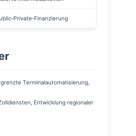
ublic‑Private‑Finanzierung
er
egrenzte Terminalautomatisierung,
Zolldiensten, Entwicklung regionaler