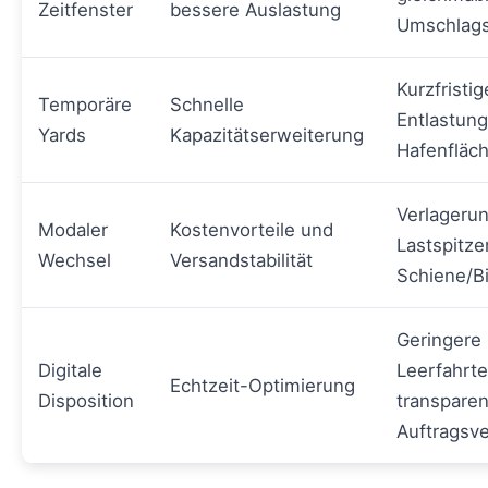
Zeitfenster
bessere Auslastung
Umschlag
Kurzfristig
Temporäre
Schnelle
Entlastung
Yards
Kapazitätserweiterung
Hafenfläc
Verlageru
Modaler
Kostenvorteile und
Lastspitze
Wechsel
Versandstabilität
Schiene/B
Geringere
Digitale
Leerfahrte
Echtzeit-Optimierung
Disposition
transpare
Auftragsv