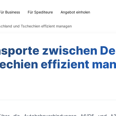
Für Business
Für Spediteure
Angebot einholen
chland und Tschechien effizient managen
nsporte zwischen De
echien effizient ma