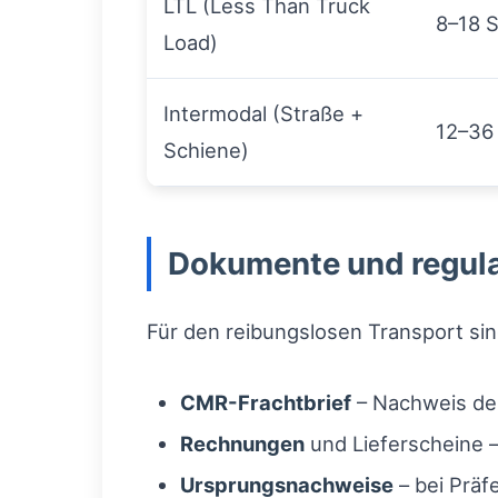
LTL (Less Than Truck
8–18 
Load)
Intermodal (Straße +
12–36
Schiene)
Dokumente und regul
Für den reibungslosen Transport si
CMR-Frachtbrief
– Nachweis des
Rechnungen
und Lieferscheine 
Ursprungsnachweise
– bei Präf