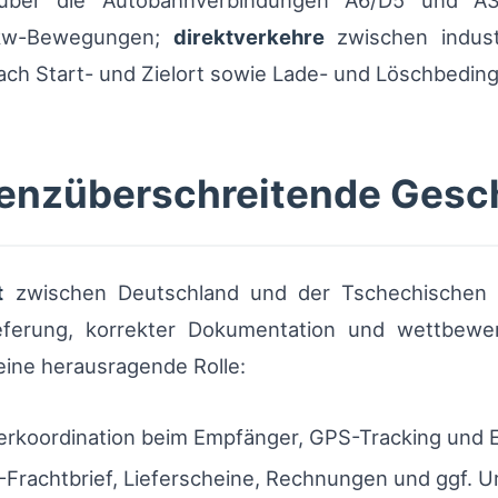
über die Autobahnverbindungen A6/D5 und A3
 Lkw-Bewegungen;
direktverkehre
zwischen industr
nach Start- und Zielort sowie Lade- und Löschbedin
renzüberschreitende Gesc
t
zwischen Deutschland und der Tschechischen 
ieferung, korrekter Dokumentation und wettbewer
eine herausragende Rolle:
terkoordination beim Empfänger, GPS-Tracking und 
rachtbrief, Lieferscheine, Rechnungen und ggf. 