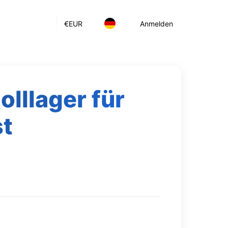
€
EUR
Anmelden
lllager für
st