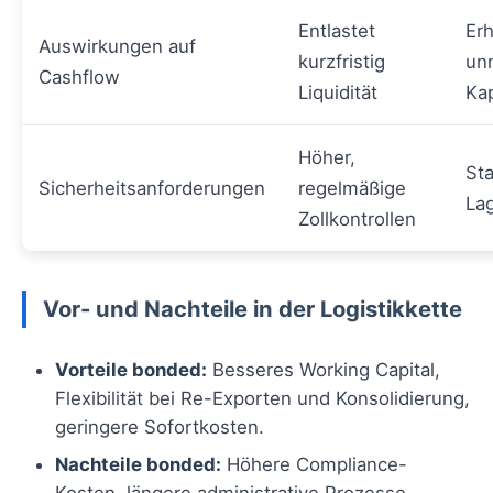
Entlastet
Er
Auswirkungen auf
kurzfristig
un
Cashflow
Liquidität
Kap
Höher,
Sta
Sicherheitsanforderungen
regelmäßige
La
Zollkontrollen
Vor- und Nachteile in der Logistikkette
Vorteile bonded:
Besseres Working Capital,
Flexibilität bei Re-Exporten und Konsolidierung,
geringere Sofortkosten.
Nachteile bonded:
Höhere Compliance-