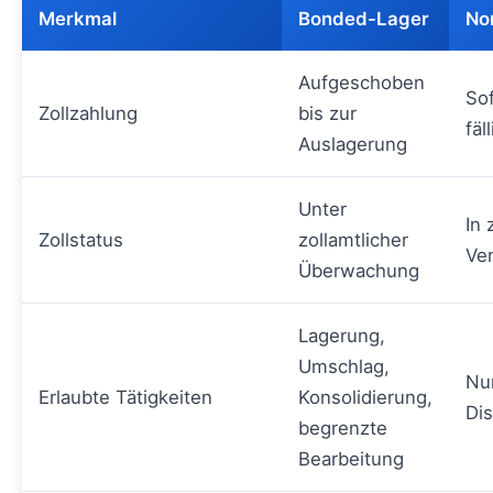
Merkmal
Bonded-Lager
No
Aufgeschoben
Sof
Zollzahlung
bis zur
fäll
Auslagerung
Unter
In 
Zollstatus
zollamtlicher
Ve
Überwachung
Lagerung,
Umschlag,
Nu
Erlaubte Tätigkeiten
Konsolidierung,
Dis
begrenzte
Bearbeitung