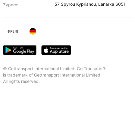
57 Spyrou Kyprianou
,
Lanarka
6051
Zypern:
€
EUR
© Gettransport International Limited. GetTransport®
is trademark of Gettransport International Limited.
All rights reserved.