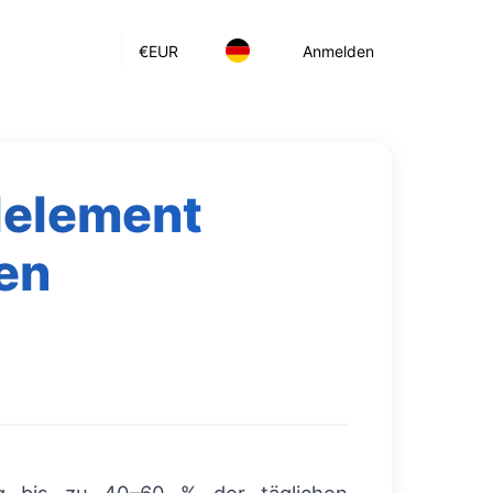
€
EUR
Anmelden
lelement
ten