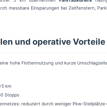
en unter 5 km übernehmen
Fahrradkuriere
häufi
durch messbare Einsparungen bei Zeitfenstern, Par
en und operative Vorteile
 eine hohe Flottennutzung und kurze Umschlagzeite
 <5 km
–80 Stopps
ennetzes: reduziert durch weniger Pkw-Stellplätze 