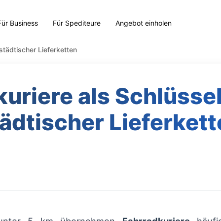
Für Business
Für Spediteure
Angebot einholen
städtischer Lieferketten
kuriere als Schlüsse
ädtischer Lieferket