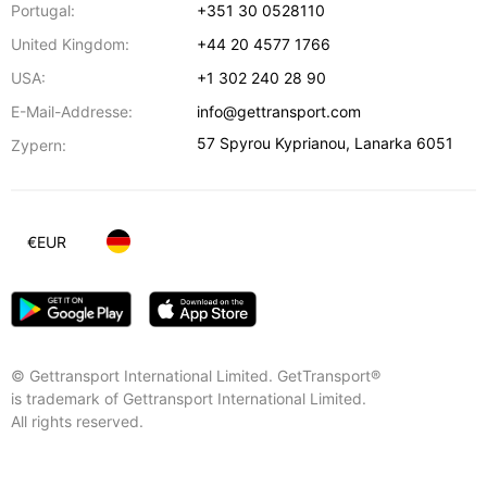
Portugal:
+351 30 0528110
United Kingdom:
+44 20 4577 1766
USA:
+1 302 240 28 90
E-Mail-Addresse:
info@gettransport.com
57 Spyrou Kyprianou
,
Lanarka
6051
Zypern:
€
EUR
© Gettransport International Limited. GetTransport®
is trademark of Gettransport International Limited.
All rights reserved.