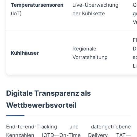
Temperatursensoren
Live-Überwachung
Q
(IoT)
der Kühlkette
g
V
F
Regionale
D
Kühlhäuser
Vorratshaltung
s
L
Digitale Transparenz als
Wettbewerbsvorteil
End-to-end-Tracking und datengetriebene
Kennzahlen (OTD—On-Time Delivery, TAT—