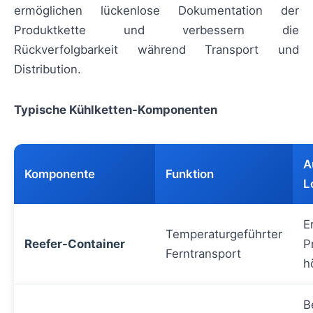
ermöglichen lückenlose Dokumentation der
Produktkette und verbessern die
Rückverfolgbarkeit während Transport und
Distribution.
Typische Kühlketten-Komponenten
A
Komponente
Funktion
L
E
Temperaturgeführter
Reefer-Container
P
Ferntransport
h
B