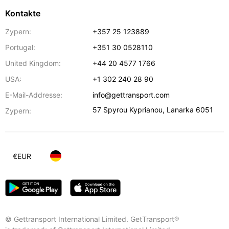
Kontakte
Zypern:
+357 25 123889
Portugal:
+351 30 0528110
United Kingdom:
+44 20 4577 1766
USA:
+1 302 240 28 90
E-Mail-Addresse:
info@gettransport.com
57 Spyrou Kyprianou
,
Lanarka
6051
Zypern:
€
EUR
© Gettransport International Limited. GetTransport®