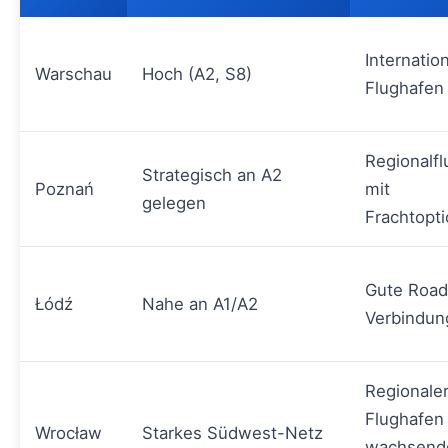
Internatio
Warschau
Hoch (A2, S8)
Flughafen
Regionalf
Strategisch an A2
Poznań
mit
gelegen
Frachtopt
Gute Road
Łódź
Nahe an A1/A2
Verbindun
Regionale
Flughafen
Wrocław
Starkes Südwest-Netz
wachsend