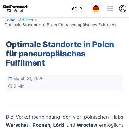
€
EUR
Home
Articles
Optimale Standorte in Polen für paneuropäisches Fulfilment
Optimale Standorte in Polen
für paneuropäisches
Fulfilment
📅 March 21, 2026
⏱️ 9 Min
Die Verkehrsanbindung der vier polnischen Hubs
Warschau
,
Poznań
,
Łódź
und
Wrocław
ermöglicht