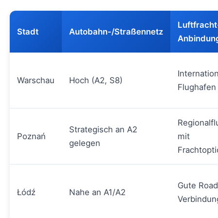
Luftfracht
Stadt
Autobahn-/Straßennetz
Anbindun
Internatio
Warschau
Hoch (A2, S8)
Flughafen
Regionalf
Strategisch an A2
Poznań
mit
gelegen
Frachtopt
Gute Road
Łódź
Nahe an A1/A2
Verbindun