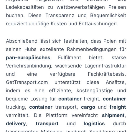
Ladekapazitäten zu wettbewerbsfähigen Preisen
buchen. Diese Transparenz und Bequemlichkeit
reduziert unnötige Kosten und Enttäuschungen.
Abschließend lässt sich festhalten, dass Polen mit
seinen Hubs exzellente Rahmenbedingungen für
pan-europäisches
Fulfilment bietet: starke
Verkehrsanbindung, wachsende Lagerinfrastruktur
und eine verfügbare Fachkräftebasis.
GetTransport.com unterstützt diese Ansätze,
indem es eine effiziente, kostengünstige und
bequeme Lösung für
container
freight,
container
trucking,
container
transport,
cargo
und
freight
vermittelt. Die Plattform vereinfacht
shipment
,
delivery
,
transport
und
logistics
durch
transparentes Matching, wodurch Spediteure und