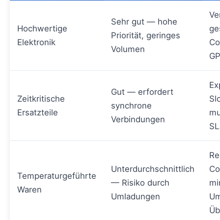
Ve
Sehr gut — hohe
Hochwertige
ge
Priorität, geringes
Elektronik
Co
Volumen
GP
Ex
Gut — erfordert
Zeitkritische
Sl
synchrone
Ersatzteile
mu
Verbindungen
SL
Re
Unterdurchschnittlich
Co
Temperaturgeführte
— Risiko durch
mi
Waren
Umladungen
Um
Üb