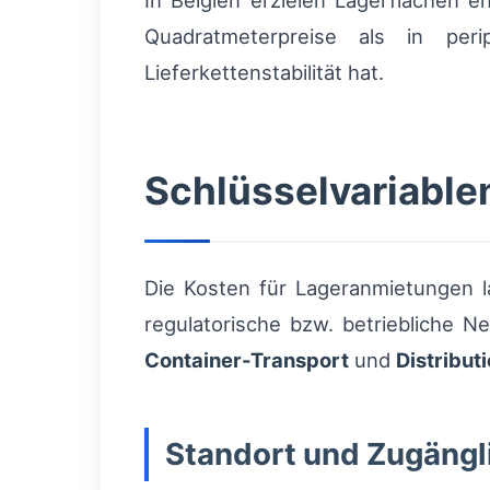
In Belgien erzielen Lagerflächen e
Quadratmeterpreise als in per
Lieferkettenstabilität hat.
Schlüsselvariable
Die Kosten für Lageranmietungen l
regulatorische bzw. betriebliche N
Container-Transport
und
Distribut
Standort und Zugängl