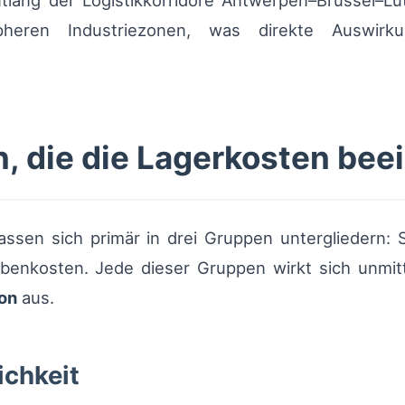
ntlang der Logistikkorridore Antwerpen–Brüssel–L
ipheren Industriezonen, was direkte Auswi
n, die die Lagerkosten bee
assen sich primär in drei Gruppen untergliedern: 
ebenkosten. Jede dieser Gruppen wirkt sich unmitte
ion
aus.
ichkeit