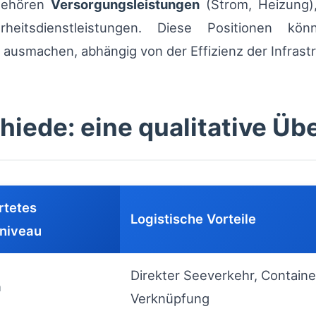
gehören
Versorgungsleistungen
(Strom, Heizung),
heitsdienstleistungen. Diese Positionen kö
usmachen, abhängig von der Effizienz der Infrastru
iede: eine qualitative Üb
rtetes
Logistische Vorteile
sniveau
Direkter Seeverkehr, Containe
h
Verknüpfung