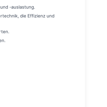
und -auslastung.
technik, die Effizienz und
rten.
en.