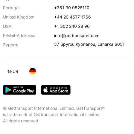
Portugal:
+351 30 0528110
United Kingdom:
+44 20 4577 1766
USA:
+1 302 240 28 90
E-Mail-Addresse:
info@gettransport.com
57 Spyrou Kyprianou
,
Lanarka
6051
Zypern:
€
EUR
© Gettransport International Limited. GetTransport®
is trademark of Gettransport International Limited.
All rights reserved.