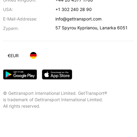
USA:
+1 302 240 28 90
E-Mail-Addresse:
info@gettransport.com
57 Spyrou Kyprianou
,
Lanarka
6051
Zypern:
€
EUR
© Gettransport International Limited. GetTransport®
is trademark of Gettransport International Limited.
All rights reserved.