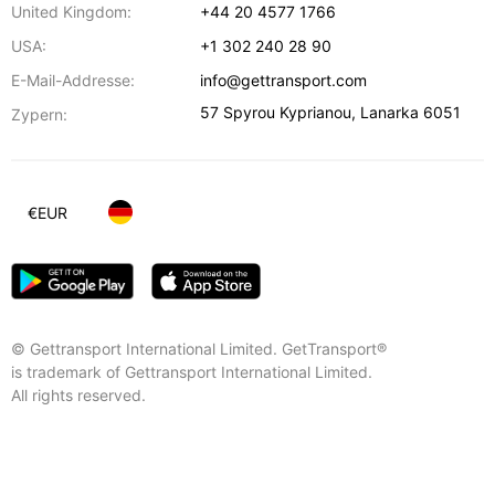
United Kingdom:
+44 20 4577 1766
USA:
+1 302 240 28 90
E-Mail-Addresse:
info@gettransport.com
57 Spyrou Kyprianou
,
Lanarka
6051
Zypern:
€
EUR
© Gettransport International Limited. GetTransport®
is trademark of Gettransport International Limited.
All rights reserved.