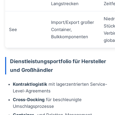
Langstrecken
Zeitf
Niedr
Import/Export großer
Stück
See
Container,
Verbi
Bulkkomponenten
globa
Dienstleistungsportfolio für Hersteller
und Großhändler
Kontraktlogistik
mit lagerzentrierten Service-
Level-Agreements
Cross-Docking
für beschleunigte
Umschlagsprozesse