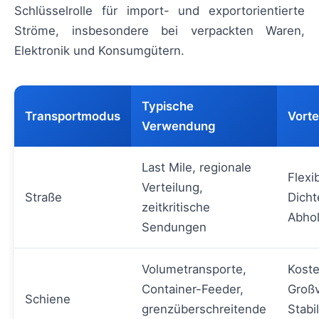
Schlüsselrolle für import- und exportorientierte
Ströme, insbesondere bei verpackten Waren,
Elektronik und Konsumgütern.
Typische
Transportmodus
Vorte
Verwendung
Last Mile, regionale
Flexib
Verteilung,
Straße
Dicht
zeitkritische
Abhol
Sendungen
Volumetransporte,
Koste
Container-Feeder,
Groß
Schiene
grenzüberschreitende
Stabil