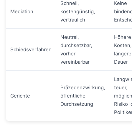
Schnell,
Keine
Mediation
kostengünstig,
binden
vertraulich
Entsch
Neutral,
Höhere
durchsetzbar,
Kosten,
Schiedsverfahren
vorher
längere
vereinbarbar
Dauer
Langwie
Präzedenzwirkung,
teuer,
Gerichte
öffentliche
möglic
Durchsetzung
Risiko l
Politike