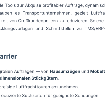
ble Tools zur Akquise profitabler Aufträge, dynamis
auben es Transportunternehmen, gezielt Luftfrac
igkeit von Großkundenpolicen zu reduzieren. Solch
klungsvorlagen und Schnittstellen zu TMS/ERP‑
arrier
ngroßen Aufträgen — von
Hausumzügen
und
Möbelt
dimensionalen Stückgütern
.
chpreisige Luftfrachttouren anzunehmen.
eduzierte Suchzeiten für geeignete Sendungen.