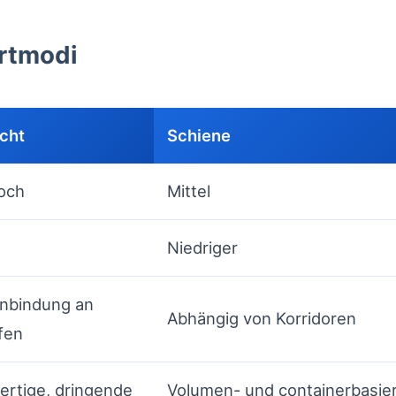
ortmodi
acht
Schiene
och
Mittel
Niedriger
nbindung an
Abhängig von Korridoren
fen
rtige, dringende
Volumen- und containerbasie