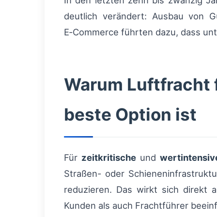
In den letzten zehn bis zwanzig J
deutlich verändert: Ausbau von 
E‑Commerce führten dazu, dass unte
Warum Luftfracht f
beste Option ist
Für
zeitkritische
und
wertintensiv
Straßen- oder Schieneninfrastruktu
reduzieren. Das wirkt sich direkt 
Kunden als auch Frachtführer beeinf